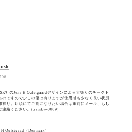
ansk
708
SK社のJens H Quistgaardデザインによる大振りのチークト
ものですので少しの傷は有りますが使用感も少なく良い状態
印有り。店頭にてご覧になりたい場合は事前にメール、もし
絡ください。(tramkw-0009)
s H Quistgaad（Denmark）