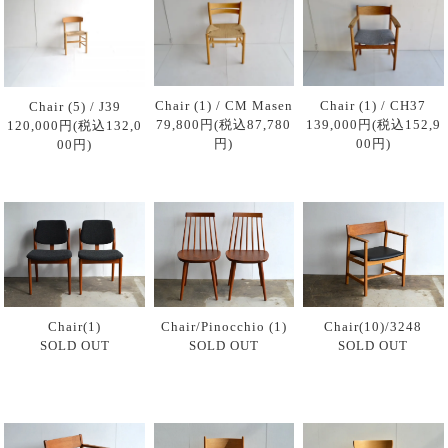
Chair (1) / CM Masen
Chair (1) / CH37
Chair (5) / J39
79,800円(税込87,780
139,000円(税込152,9
120,000円(税込132,0
円)
00円)
00円)
Chair(1)
Chair/Pinocchio (1)
Chair(10)/3248
SOLD OUT
SOLD OUT
SOLD OUT