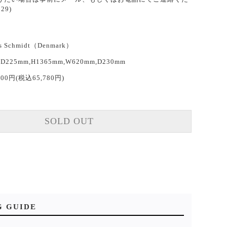
29)
s Schmidt（Denmark）
D225mm,H1365mm,W620mm,D230mm
800円(税込65,780円)
SOLD OUT
G GUIDE