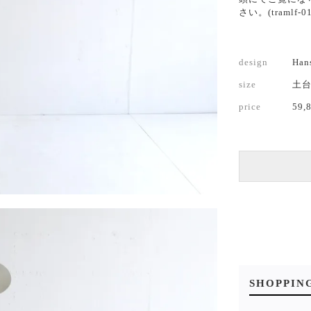
さい。(tramlf-01
design
Han
size
土台
price
59,
SHOPPIN