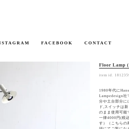
NSTAGRAM
FACEBOOK
CONTACT
Floor Lamp (
item id.
181235
1980年代にHan
Lampedesi
分や土台部分に
ド,スイッチは
のまま使用可能で
一律4000円(
す）（こちらの商
頭にてご覧にな