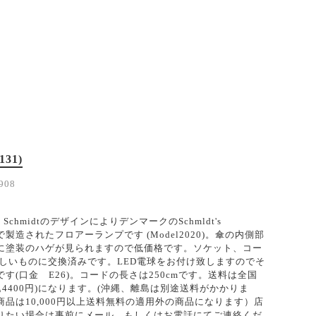
131)
908
s SchmidtのデザインによりデンマークのSchmldt's
gn社で製造されたフロアーランプです (Model2020)。傘の内側部
に塗装のハゲが見られますので低価格です。ソケット、コー
新しいものに交換済みです。LED電球をお付け致しますのでそ
す(口金 E26)。コードの長さは250cmです。送料は全国
税込4400円)になります。(沖縄、離島は別途送料がかかりま
品は10,000円以上送料無料の適用外の商品になります）店
りたい場合は事前にメール、もしくはお電話にてご連絡くだ