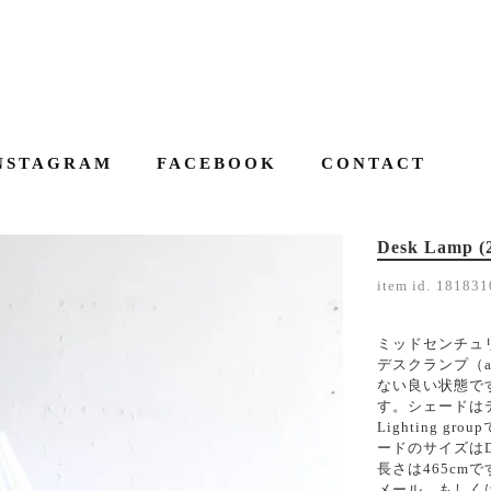
NSTAGRAM
FACEBOOK
CONTACT
Desk Lamp (2
item id.
181831
ミッドセンチュリ
デスクランプ（ap
ない良い状態で
す。シェードは
Lighting 
ードのサイズはD
長さは465c
メール、もしくはお