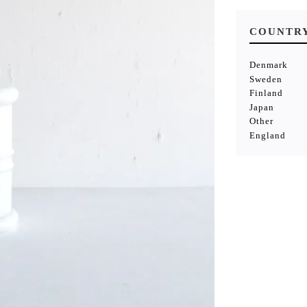
COUNTR
Denmark
Sweden
Finland
Japan
Other
England