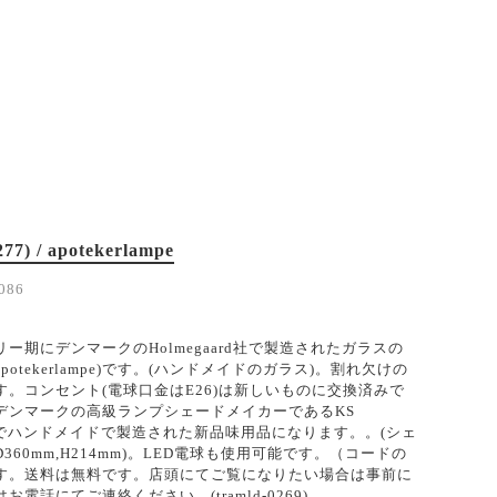
77) / apotekerlampe
086
ー期にデンマークのHolmegaard社で製造されたガラスの
otekerlampe)です。(ハンドメイドのガラス)。割れ欠けの
す。コンセント(電球口金はE26)は新しいものに交換済みで
デンマークの高級ランプシェードメイカーであるKS
groupでハンドメイドで製造された新品味用品になります。。(シェ
360mm,H214mm)。LED電球も使用可能です。（コードの
mです。送料は無料です。店頭にてご覧になりたい場合は事前に
電話にてご連絡ください。(tramld-0269)