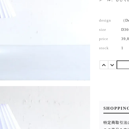
design
（D
size
D3
price
39,
stock
1
SHOPPIN
特定商取引法