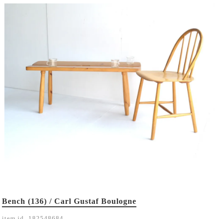
Bench (136) / Carl Gustaf Boulogne
item id.
182548684