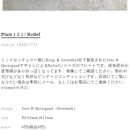
Plate ( 2 ) / Relief
item id.
184927721
ミッドセンチュリー期にBing ＆ Grondhal社で製造されたJens H
QuistgaadデザインによるReliefシリーズのプレートです。緑色部分が
使用感があり白っぽくなってます。画像にてご確認ください。割れや
欠けなどなく良好なビンテージコンディションです。店頭にてご覧に
なりたい場合は事前にメール、もしくはお電話にてご連絡ください。
(trampd-0182)
design
Jens H Quistgaad（Denmark）
size
D210mm,H25mm
price
0円(税込0円)