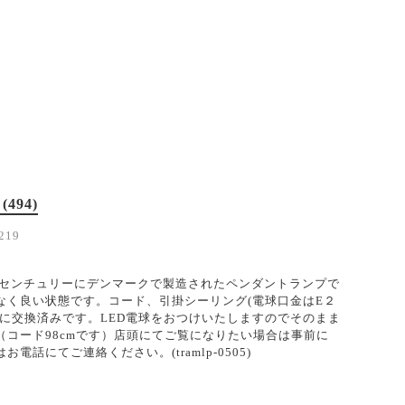
(494)
219
ッドセンチュリーにデンマークで製造されたペンダントランプで
なく良い状態です。コード、引掛シーリング(電球口金はE２
のに交換済みです。LED電球をおつけいたしますのでそのまま
（コード98cmです）店頭にてご覧になりたい場合は事前に
電話にてご連絡ください。(tramlp-0505)