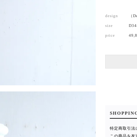
design
（D
size
D3
price
49,
SHOPPIN
特定商取引法
この商品を友