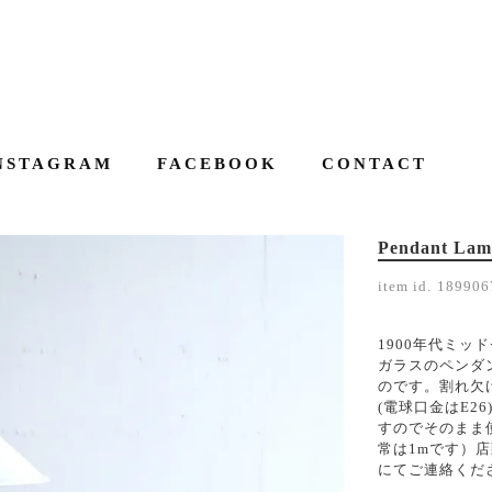
NSTAGRAM
FACEBOOK
CONTACT
Pendant Lamp
item id.
189906
1900年代ミッ
ガラスのペンダント
のです。割れ欠
(電球口金はE2
すのでそのまま
常は1mです）
にてご連絡ください。