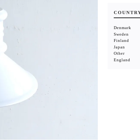
COUNTR
Denmark
Sweden
Finland
Japan
Other
England