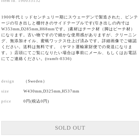
item id.
190055152
1900年代ミッドセンチュリー期にスウェーデンで製造された、ビンテ
ージの引き出しと棚付きのサイドテーブルです(引き出しの内寸は
W353mm,D285mm,H68mmです。)素材はチーク材（脚はビーチ材）
になります。古い物ですので細かな使用感がありますが、クリーニン
グ、無添加オイル、蜜蝋ワックス仕上げ済みです。詳細画像でご確認
ください。送料は無料です。（ヤマト運輸家財便での発送になりま
す。）店頭にてご覧になりたい場合は事前にメール、もしくはお電話
にてご連絡ください。(tramft-0336)
design
（Sweden）
size
W430mm,D325mm,H537mm
price
0円(税込0円)
SOLD OUT