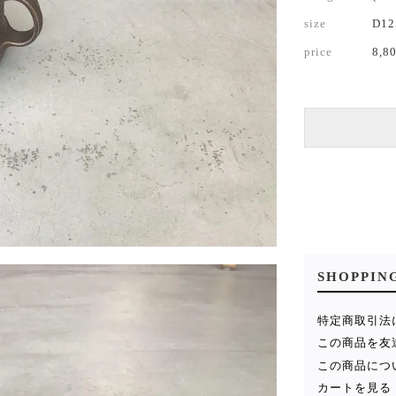
size
D1
price
8,8
SHOPPIN
特定商取引法
この商品を友
この商品につ
カートを見る