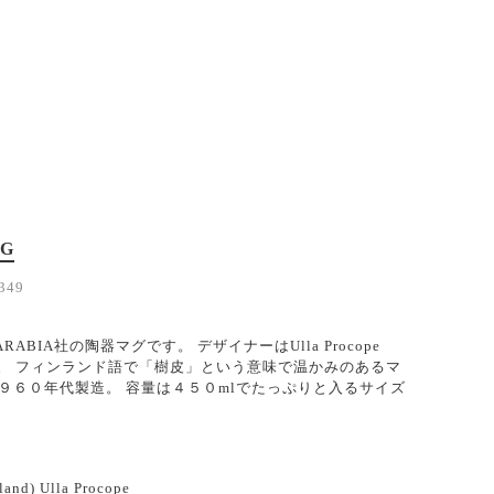
UG
349
ABIA社の陶器マグです。 デザイナーはUlla Procope
ーズ。 フィンランド語で「樹皮」という意味で温かみのあるマ
１９６０年代製造。 容量は４５０mlでたっぷりと入るサイズ
land) Ulla Procope