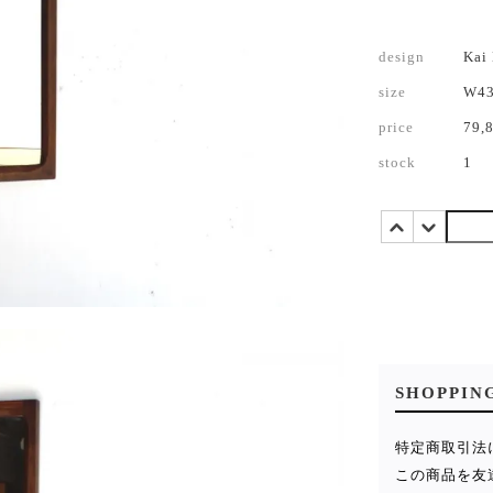
design
Kai
size
W4
price
79,
stock
1
SHOPPIN
特定商取引法
この商品を友