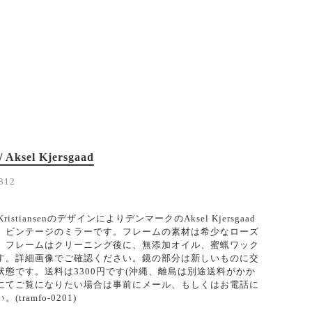
/ Aksel Kjersgaad
812
KristiansenのデザインによりデンマークのAksel Kjersgaad
、ビンテージのミラーです。フレームの素材は希少なローズ
。フレームはクリーニング後に、無添加オイル、蜜蝋ワック
す。詳細画像でご確認ください。鏡の部分は新しいものに交
状態です。送料は3300円です(沖縄、離島は別途送料がかか
にてご覧になりたい場合は事前にメール、もしくはお電話に
tramfo-0201)