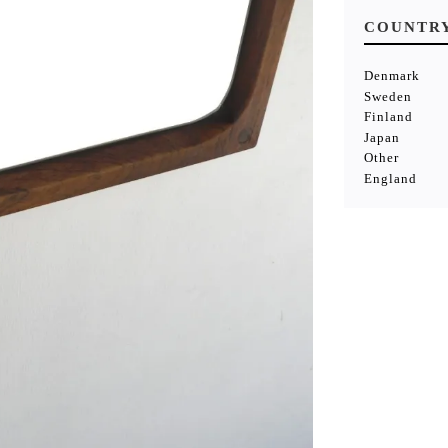
COUNTR
Denmark
Sweden
Finland
Japan
Other
England