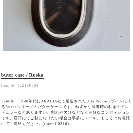
buter case / Ruska
item id.
192186763
1960年ー1990年代にARABIA社で製造されたUlla Procopeザインによ
るRuskaシリーズのバターケースです。わずかな製造時の釉薬のイレ
ギュラーなどありますが、割れや欠けなどなく良好なコンディション
です。店頭にてご覧になりたい場合は事前にメール、もしくはお電話
にてご連絡ください。(trampf-0316)